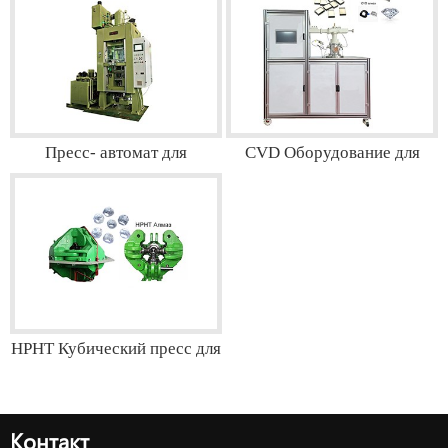
сегментов
Пресс- автомат для
CVD Оборудование для
порошковой металлургии
выращивания алмазов
(химическое газофазное
осаждение)
HPHT Кубический пресс для
алмазов -Ковочная
шестигранная верхняя
Контакт
гидравлическая машина