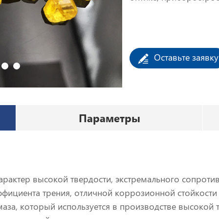
специальных инструм
проволоки, для изгот
инструментов правки
Оставьте заявку
Параметры
ктер высокой твердости, экстремального сопротивл
фициента трения, отличной коррозионной стойкости и
маза, который используется в производстве высокой 