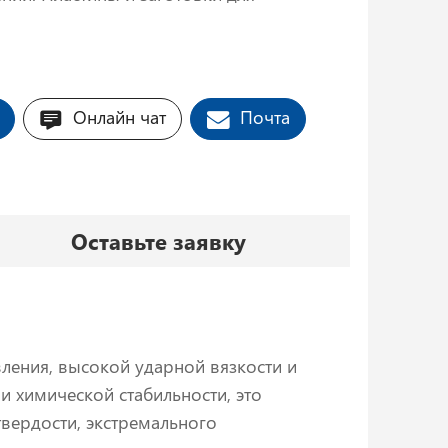
ентов — например, для волочения
овления алмазных ножей, для
 абразивных кругов.
Онлайн чат
Почта
Оставьте заявку
ения, высокой ударной вязкости и
 химической стабильности, это
твердости, экстремального