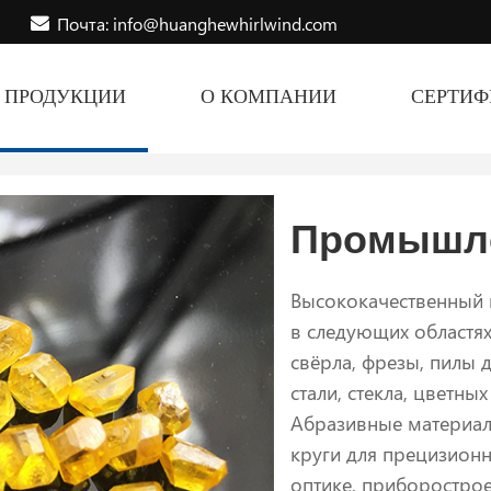
Почта: info@huanghewhirlwind.com
ПРОДУКЦИИ
О КОМПАНИИ
СЕРТИ
Промышл
Высококачественный 
в следующих областя
свёрла, фрезы, пилы д
стали, стекла, цветны
Абразивные материал
круги для прецизион
оптике, приборострое