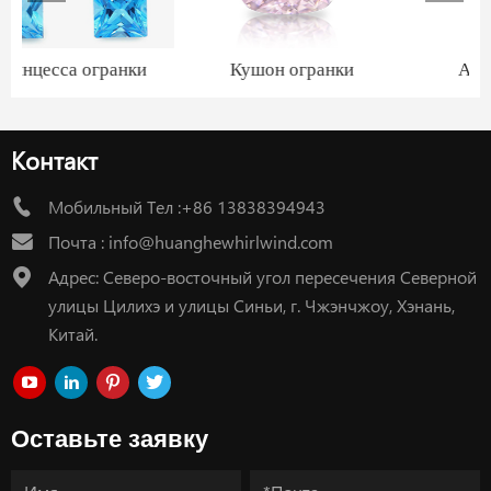
и
Кушон огранки
Ашер огранки
бриллиантов
бриллиантов
Контакт
Мобильный Тел :+86 13838394943
Почта :
info@huanghewhirlwind.com
Адрес: Северо-восточный угол пересечения Северной
улицы Цилихэ и улицы Синьи, г. Чжэнчжоу, Хэнань,
Китай.
Оставьте заявку