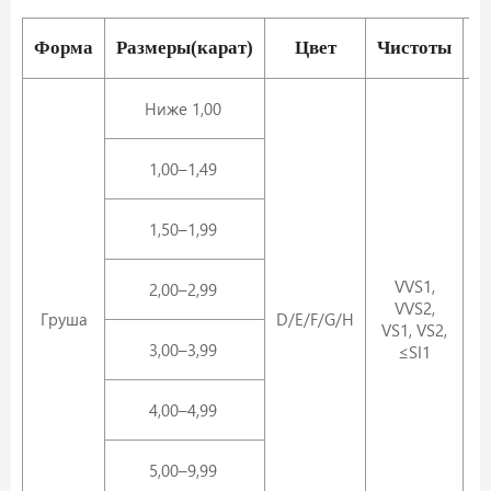
Форма
Размеры(карат)
Цвет
Чистоты
Ниже 1,00
1,00–1,49
1,50–1,99
VVS1,
2,00–2,99
VVS2,
Груша
D/E/F/G/H
VS1, VS2,
с
3,00–3,99
≤SI1
I
4,00–4,99
5,00–9,99