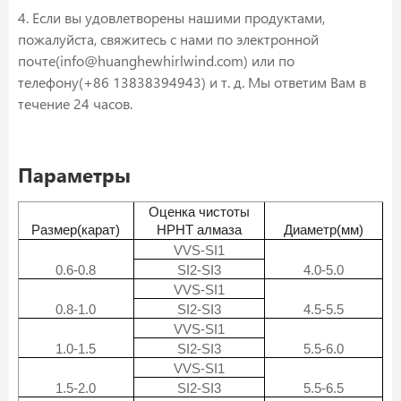
4. Если вы удовлетворены нашими продуктами,
пожалуйста, свяжитесь с нами по электронной
почте(info@huanghewhirlwind.com) или по
телефону(+86 13838394943) и т. д. Мы ответим Вам в
течение 24 часов.
Параметры
Оценка чистоты
Размер(карат)
HPHT алмаза
Диаметр(мм)
VVS-SI1
0.6-0.8
SI2-SI3
4.0-5.0
VVS-SI1
0.8-1.0
SI2-SI3
4.5-5.5
VVS-SI1
1.0-1.5
SI2-SI3
5.5-6.0
VVS-SI1
1.5-2.0
SI2-SI3
5.5-6.5