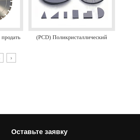
 продать
(PCD) Поликристаллический
алмазный композитный лист
6
›
Оставьте заявку