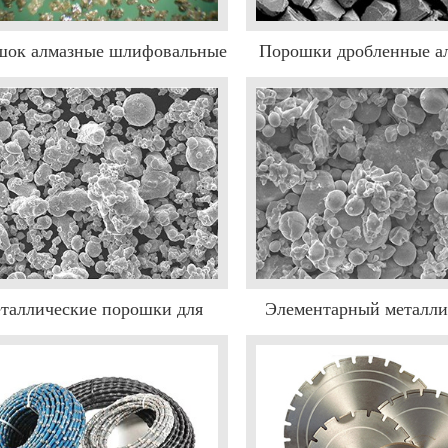
шок алмазные шлифовальные
Порошки дробленные а
на органических связках
шлифовальные на метал
связках
таллические порошки для
Элементарный металли
инструментов
порошок