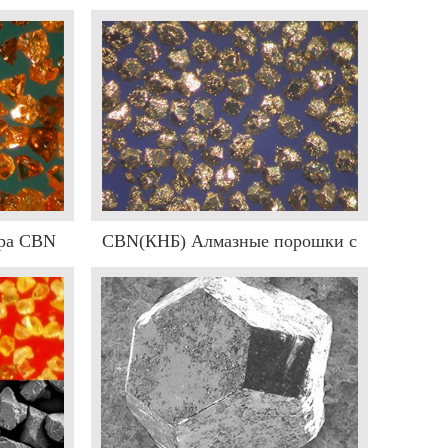
ора CBN
CBN(КНБ) Алмазные порошки с
покрытием