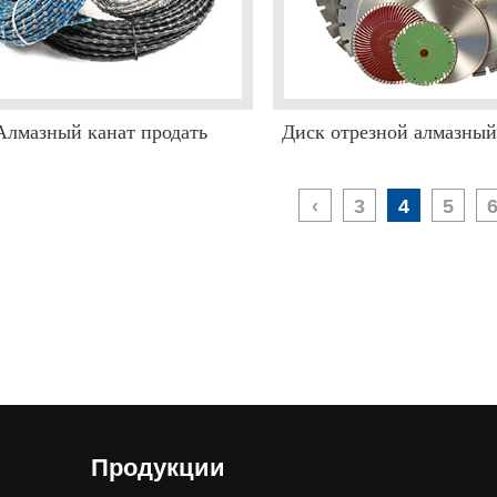
Алмазный канат продать
Диск отрезной алмазный
‹
3
4
5
Продукции