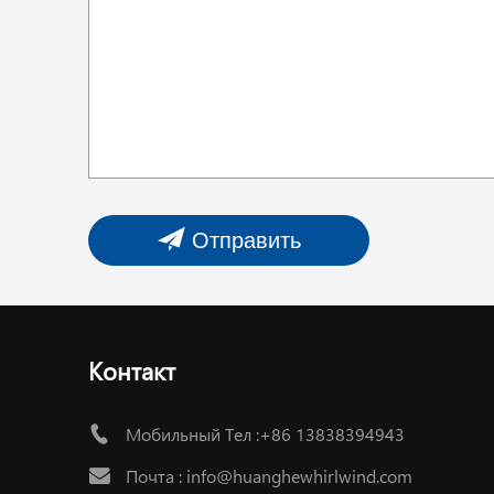
Отправить
Контакт
Мобильный Тел :+86 13838394943
Почта :
info@huanghewhirlwind.com