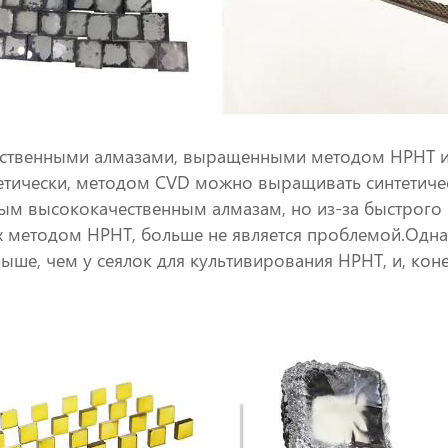
сственными алмазами, выращенными методом HPHT и
етически, методом CVD можно выращивать синтетиче
ым высококачественным алмазам, но из-за быстрого 
х методом HPHT, больше не является проблемой.Одна
ше, чем у сеялок для культивирования HPHT, и, коне