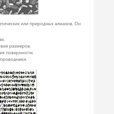
етических или природных алмазов. Он
ах.
твия размеров.
ия поверхности.
лупроводники.