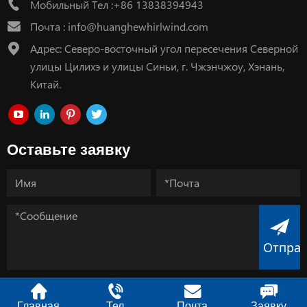
Мобильный Тел :+86 13838394943
Почта :
info@huanghewhirlwind.com
Адрес: Северо-восточный угол пересечения Северной
улицы Цилихэ и улицы Синьи, г. Чжэнчжоу, Хэнань,
Китай.
Оставьте заявку
Отпра
Главная
Тел
Почта
Заявку