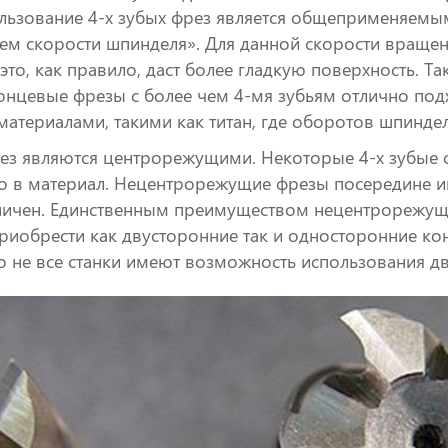
льзование 4-х зубых фрез является общеприменяемым
лем скорости шпинделя». Для данной скорости враще
и это, как правило, даст более гладкую поверхность. Т
онцевые фрезы с более чем 4-мя зубьям отлично по
атериалами, такими как титан, где оборотов шпиндел
фрез являются центрорежущими. Некоторые 4-х зубые
 в материал. Нецентрорежущие фрезы посередине им
ничен. Единственным преимуществом нецентрорежущи
приобрести как двусторонние так и односторонние ко
о не все станки имеют возможность использования д