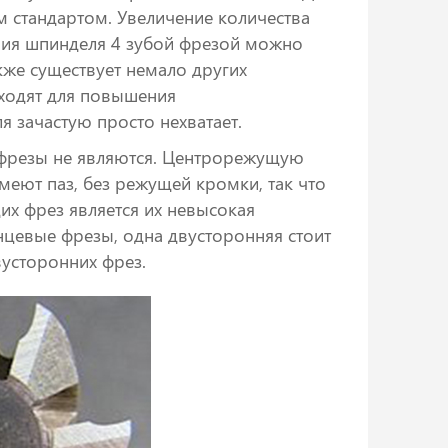
 стандартом. Увеличение количества
ния шпинделя 4 зубой фрезой можно
акже существует немало других
дходят для повышения
я зачастую просто нехватает.
 фрезы не являются. Центрорежущую
еют паз, без режущей кромки, так что
х фрез является их невысокая
нцевые фрезы, одна двусторонняя стоит
вусторонних фрез.