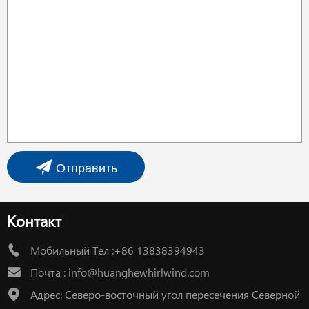
Отправить
Контакт
Мобильный Тел :+86 13838394943
Почта :
info@huanghewhirlwind.com
Адрес: Северо-восточный угол пересечения Северной