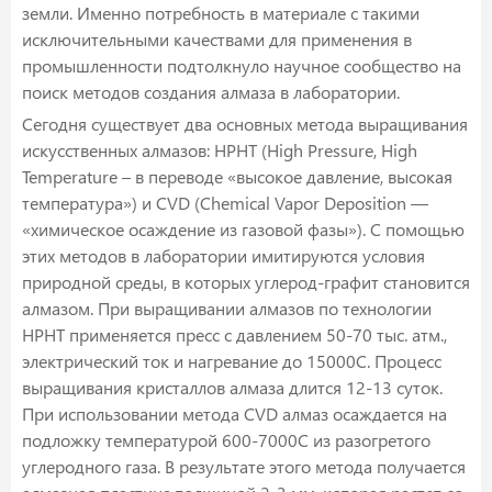
земли. Именно потребность в материале с такими
исключительными качествами для применения в
промышленности подтолкнуло научное сообщество на
поиск методов создания алмаза в лаборатории.
Сегодня существует два основных метода выращивания
искусственных алмазов: HPHT (High Pressure, High
Temperature – в переводе «высокое давление, высокая
температура») и CVD (Chemical Vapor Deposition —
«химическое осаждение из газовой фазы»). С помощью
этих методов в лаборатории имитируются условия
природной среды, в которых углерод-графит становится
алмазом. При выращивании алмазов по технологии
HPHT применяется пресс с давлением 50-70 тыс. атм.,
электрический ток и нагревание до 15000С. Процесс
выращивания кристаллов алмаза длится 12-13 суток.
При использовании метода CVD алмаз осаждается на
подложку температурой 600-7000С из разогретого
углеродного газа. В результате этого метода получается