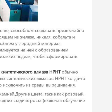
стве, способном создавать чрезвычайно
ящем из железа, никеля, кобальта и
в.Затем углеродный материал
лизуется на ней с образованием
скольких недель, чтобы сформировать
 с
интетического алмаза HPHT
обычно
ых синтетических алмазов HPHT когда-то
о исключить из среды выращивания.
амней.Другие цвета, такие как розовый,
здних стадиях роста (включая облучение