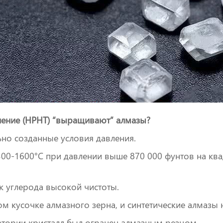
ление (HPHT) “выращивают” алмазы?
ьно созданные условия давления.
00-1600°C при давлении выше 870 000 фунтов на кв
к углерода высокой чистоты.
 кусочке алмазного зерна, и синтетические алмазы 
ратории кристалл был огранен алмазным резцом.