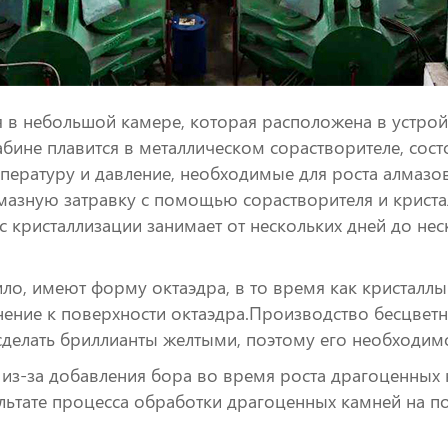
 в небольшой камере, которая расположена в устрой
бине плавится в металлическом сорастворителе, состо
мпературу и давление, необходимые для роста алмазо
азную затравку с помощью сорастворителя и кристал
с кристаллизации занимает от нескольких дней до не
ло, имеют форму октаэдра, в то время как кристаллы
ение к поверхности октаэдра.Производство бесцветн
сделать бриллианты желтыми, поэтому его необходим
из-за добавления бора во время роста драгоценных к
льтате процесса обработки драгоценных камней на по