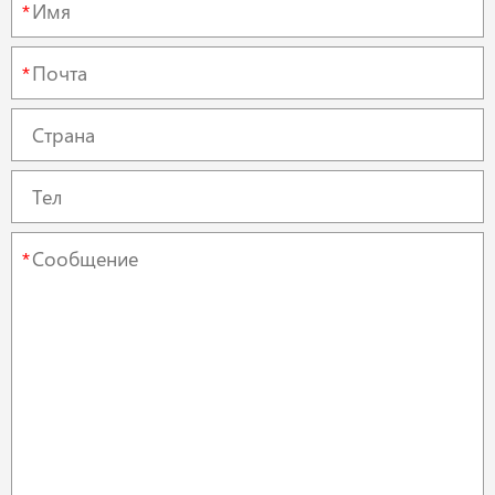
*
*
*