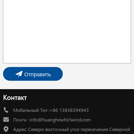
Отправить
Контакт
Мобильный Тел :+86 13838394943
Почта :
info@huanghewhirlwind.com
Адрес: Северо-восточный угол пересечения Северной