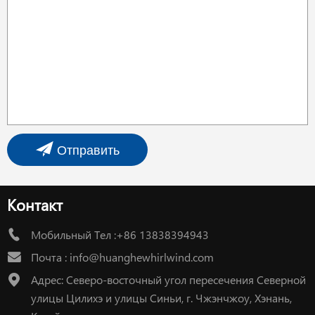
Отправить
Контакт
Мобильный Тел :+86 13838394943
Почта :
info@huanghewhirlwind.com
Адрес: Северо-восточный угол пересечения Северной
улицы Цилихэ и улицы Синьи, г. Чжэнчжоу, Хэнань,