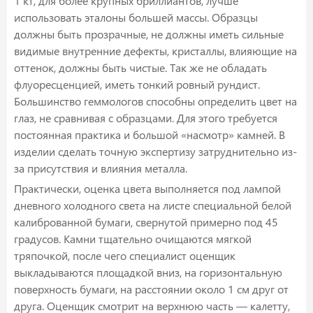
1 кт, для более крупных бриллиантов, лучше
использовать эталоны большей массы. Образцы
должны быть прозрачные, не должны иметь сильные
видимые внутренние дефекты, кристаллы, влияющие на
оттенок, должны быть чистые. Так же не обладать
флуоресценцией, иметь тонкий ровный рундист.
Большинство геммологов способны определить цвет на
глаз, не сравнивая с образцами. Для этого требуется
постоянная практика и большой «насмотр» камней. В
изделии сделать точную экспертизу затруднительно из-
за присутствия и влияния металла.
Практически, оценка цвета выполняется под лампой
дневного холодного света на листе специальной белой
калиброванной бумаги, свернутой примерно под 45
градусов. Камни тщательно очищаются мягкой
тряпочкой, после чего специалист оценщик
выкладываются площадкой вниз, на горизонтальную
поверхность бумаги, на расстоянии около 1 см друг от
друга. Оценщик смотрит на верхнюю часть — калетту,