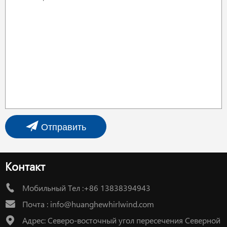
Отправить
Контакт
Мобильный Тел :+86 13838394943
Почта :
info@huanghewhirlwind.com
Адрес: Северо-восточный угол пересечения Северной