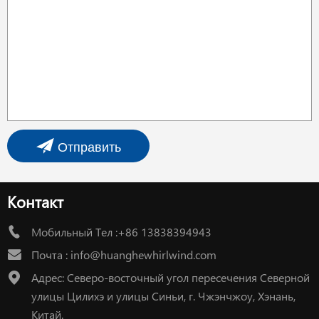
Отправить
Контакт
Мобильный Тел :+86 13838394943
Почта :
info@huanghewhirlwind.com
Адрес: Северо-восточный угол пересечения Северной
улицы Цилихэ и улицы Синьи, г. Чжэнчжоу, Хэнань,
Китай.