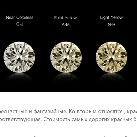
бесцветные и фантазийные. Ко вторым относятся , кра
 соответствующая. Стоимость самых дорогих красных