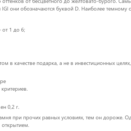
р оттенков от бесцветного до желтовато-бурого. Самы
IGI они обозначаются буквой D. Наиболее темному от
 от 1 до 6;
ом в качестве подарка, а не в инвестиционных целях,
оре
 критериев.
ен 0,2 г.
камня при прочих равных условиях, тем он дороже. Од
я открытием.