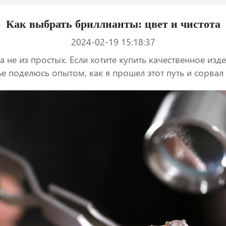
Как выбрать бриллианты: цвет и чистота
2024-02-19 15:18:37
не из простых. Если хотите купить качественное изде
тье поделюсь опытом, как я прошел этот путь и сорва