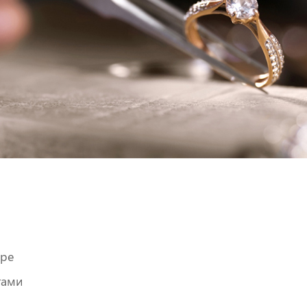
оре
тами