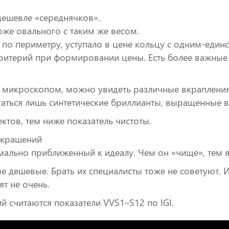
ешевле «середнячков».
оже овального с таким же весом.
по периметру, уступало в цене кольцу с одним-един
критерий при формировании цены. Есть более важные п
и микроскопом, можно увидеть различные вкрапления
аться лишь синтетические бриллианты, выращенные в
тов, тем ниже показатель чистоты.
украшений
мально приближенный к идеалу. Чем он «чище», тем яр
 дешевые. Брать их специалисты тоже не советуют. 
ят не очень.
считаются показатели VVS1–S12 по IGI.