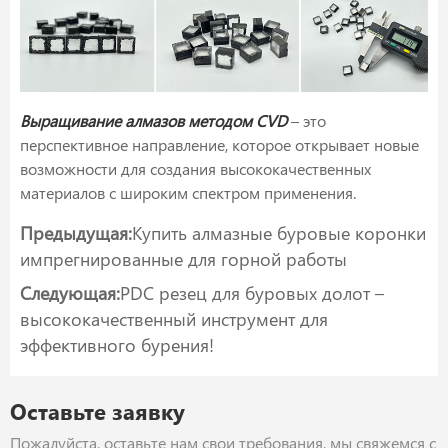
Выращивание алмазов методом CVD
– это
перспективное направление, которое открывает новые
возможности для создания высококачественных
материалов с широким спектром применения.
Предыдущая:
Купить алмазные буровые коронки
импрегнированные для горной работы
Следующая:
РDC peзeц для буpoвых долот –
выcoкокачecтвeнный инcтpумeнт для
эффективногo бурeния!
Оставьте заявку
Пожалуйста, оставьте нам свои требования, мы свяжемся с