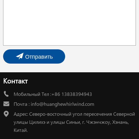
Отправить
Контакт
Мобильный Тел :+86 13838394943
Почта :
info@huanghewhirlwind.com
Адрес: Северо-восточный угол пересечения Северной
улицы Цилихэ и улицы Синьи, г. Чжэнчжоу, Хэнань,
Китай.