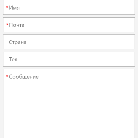
*
*
*