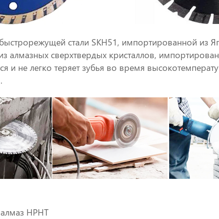
 быстрорежущей стали SKH51, импортированной из Я
 из алмазных сверхтвердых кристаллов, импортирован
я и не легко теряет зубья во время высокотемперату
дства.
алмаз HPHT