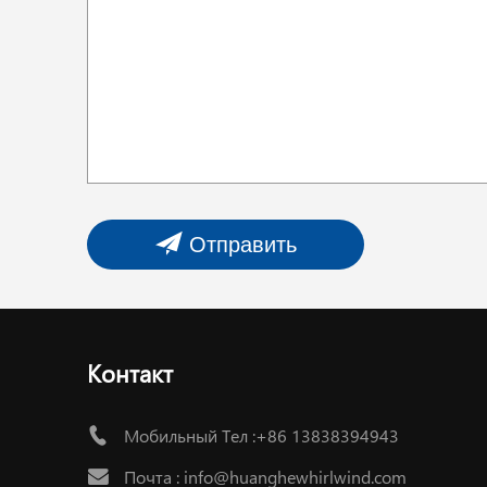
Отправить
Контакт
Мобильный Тел :+86 13838394943
Почта :
info@huanghewhirlwind.com