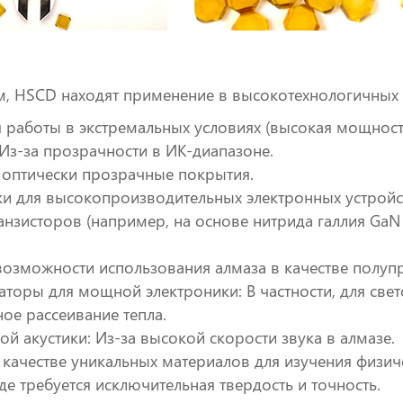
, HSCD находят применение в высокотехнологичных 
я работы в экстремальных условиях (высокая мощность
Из-за прозрачности в ИК-диапазоне.
и оптически прозрачные покрытия.
и для высокопроизводительных электронных устройст
нзисторов (например, на основе нитрида галлия GaN 
возможности использования алмаза в качестве полуп
аторы для мощной электроники: В частности, для све
ное рассеивание тепла.
й акустики: Из-за высокой скорости звука в алмазе.
 качестве уникальных материалов для изучения физич
де требуется исключительная твердость и точность.