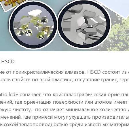
 HSCD:
ие от поликристаллических алмазов, HSCD состоит из
ть свойств по всей пластине, отсутствие границ зер
rolled» означает, что кристаллографическая ориентац
ений, где ориентация поверхности или атомов имеет 
кую чистоту, что означает минимальное количество д
менений, где примеси могут ухудшать производитель
высокой теплопроводностью среди известных материа