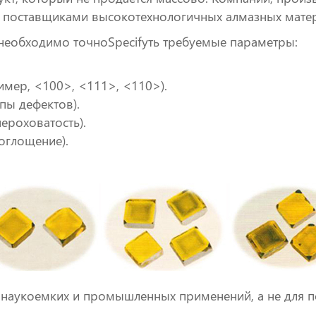
 поставщиками высокотехнологичных алмазных мате
 необходимо точноSpecifyть требуемые параметры:
имер, <100>, <111>, <110>).
ипы дефектов).
ероховатость).
оглощение).
наукоемких и промышленных применений, а не для п