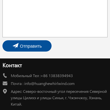
Отправить
Контакт
Мобильный Тел :+86 13838394943
Почта :
info@huanghewhirlwind.com
Адрес: Северо-восточный угол пересечения Северной
улицы Цилихэ и улицы Синьи, г. Чжэнчжоу, Хэнань,
Китай.