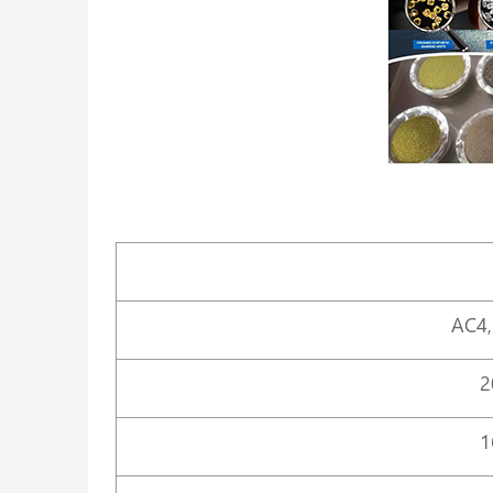
АС4,
2
1