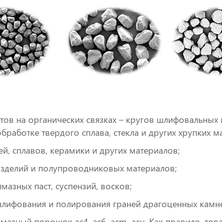
тов на органических связках – кругов шлифовальных
работке твердого сплава, стекла и других хрупких м
й, сплавов, керамики и других материалов;
изделий и полупроводниковых материалов;
мазных паст, суспензий, восков;
шлифования и полирования граней драгоценных камн
зный порошок ас4, ас6, acm, aсн. Как правило, товар