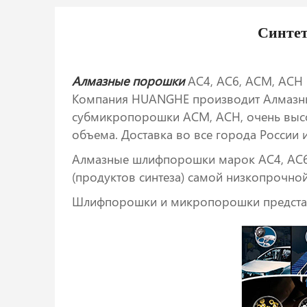
Синте
Алмазные порошки
АС4, АС6, ACM, AСН
Компания HUANGHE производит Алмазн
субмикропорошки АСМ, АСН, очень высо
объема. Доставка во все города России 
Алмазные шлифпорошки марок АС4, АС6
(продуктов синтеза) самой низкопрочно
Шлифпорошки и микропорошки представл