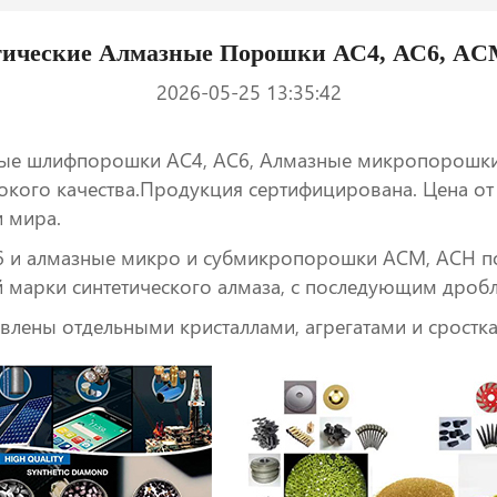
тические Алмазные Порошки АС4, АС6, AC
2026-05-25 13:35:42
ые шлифпорошки АС4, АС6, Алмазные микропорошки
кого качества.Продукция сертифицирована. Цена от
и мира.
 и алмазные микро и субмикропорошки АСМ, АСН по
й марки синтетического алмаза, с последующим дроб
ены отдельными кристаллами, агрегатами и сростка