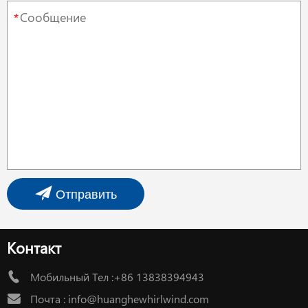
*
Отправить
Контакт
Мобильный Тел :+86 13838394943
Почта :
info@huanghewhirlwind.com