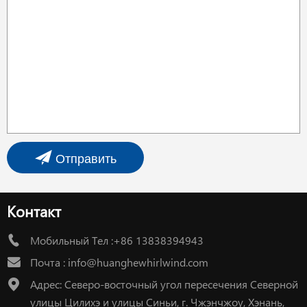
Отправить
Контакт
Мобильный Тел :+86 13838394943
Почта :
info@huanghewhirlwind.com
Адрес: Северо-восточный угол пересечения Северной
улицы Цилихэ и улицы Синьи, г. Чжэнчжоу, Хэнань,