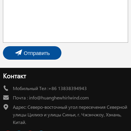
Отправить
Контакт
Мобильный Тел :+86 13838394943
Почта :
info@huanghewhirlwind.com
Адрес: Северо-восточный угол пересечения Северной
улицы Цилихэ и улицы Синьи, г. Чжэнчжоу, Хэнань,
Китай.